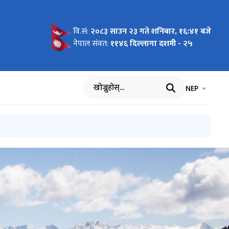
वि.सं:
२०८३ साउन २३ गते शनिबार, १६:४१ बजे
सेवाका
जरुरी
फाइल
रुरी सूचना
चारीहरुको
रुरी सूचना।
नः सूचना
रण पठाउने
ूचना ।
को सूचना ।
पत्र पेस
चना ।
नेपाल संवत:
११४६ दिल्लागा दशमी - २५
भाषा चयन गर्नुह
भाषा प
NEP
खोज्नुहोस्