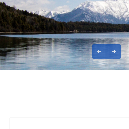
ा. यामलाल कडेलज्यूबाट
स हाताभित्र नेपाली
 विपद् उद्दार (HADR)