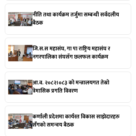
नीति तथा कार्यक्रम तर्जुमा सम्बन्धी सर्वदलीय
बैठक
जि.स.स महासंघ, गा पा राष्ट्रिय महासंघ र
नगरपालिका संघसॅग छलफल कार्यक्रम
आ.व. २०८२।०८३ को मन्त्रालयगत तेस्रो
त्रेमासिक प्रगति विवरण
कर्णाली प्रदेशमा कार्यरत विकास साझेदारहरु
सँगको समन्वय बैठक