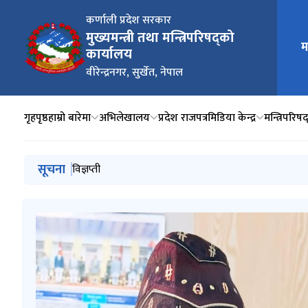
कर्णाली प्रदेश सरकार
मुख्यमन्त्री तथा मन्त्रिपरिषद्को
मुख्य न
म
कार्यालय
वीरेन्द्रनगर, सुर्खेत, नेपाल
गृहपृष्ठ
हाम्रो बारेमा
अभिलेखालय
प्रदेश राजपत्र
मिडिया केन्द्र
मन्त्रिपरिष
मुख्य नेभिगेसनमा जानुहोस्
सूचना
मिति २०८३।४।१५ गतेको निर्णयानुसार सरुवा भएका स्थानीय 
विज्ञप्ती
कार्यसम्पादन मूल्याङ्कन सम्बन्धमा ।
मन्त्रिपरिषद् नियुक्ति, हेरफेर र कार्य विभाजन २०८३।३।३१
सार्वजनिक बिदा सम्बन्धी सूचना ।