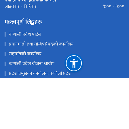
गर्मी (माघ १६ देखि कार्तिक १५)
९:०० - ५:००
आइतवार - विहिवार
महत्त्वपूर्ण लिङ्कहरू
कर्णाली प्रदेश पोर्टल
प्रधानमन्त्री तथा मन्त्रिपरिषद्को कार्यालय
राष्ट्रपतिको कार्यालय
कर्णाली प्रदेश योजना आयोग
प्रदेश प्रमुखको कार्यालय, कर्णाली प्रदेश
प्रदेशसभा सचिवालय, कर्णाली प्रदेश
राष्ट्रिय प्राकृतिक स्रोत तथा वित्त आयोग
वीरेन्द्रनगर, सुर्खेत, नेपाल
ocmcm@karnali.gov.np
०८३-५२२५००, ०८३-५२२५५५