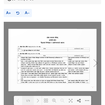
A
A
1/9